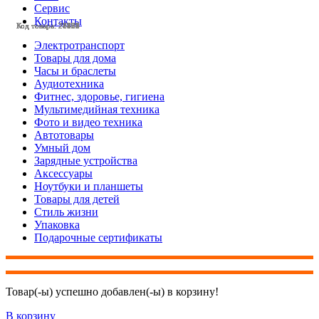
Сервис
Контакты
Код товара: 28428
Код товара: 28425
Код товара: 28424
Код товара: 28423
Код товара: 28377
Код товара: 28375
Код товара: 28132
Код товара: 28131
Код товара: 27803
Код товара: 27799
Код товара: 27798
Код товара: 27633
Электротранспорт
Товары для дома
Часы и браслеты
Аудиотехника
Фитнес, здоровье, гигиена
Мультимедийная техника
Фото и видео техника
Автотовары
Умный дом
Зарядные устройства
Аксессуары
Ноутбуки и планшеты
Товары для детей
Стиль жизни
Упаковка
Подарочные сертификаты
Товар(-ы) успешно добавлен(-ы) в корзину!
В корзину