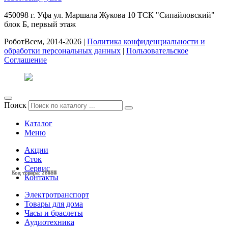
450098
г. Уфа
ул. Маршала Жукова 10 ТСК "Сипайловский"
блок Б, первый этаж
РоботВсем, 2014-2026 |
Политика конфиденциальности и
обработки персональных данных
|
Пользовательское
Соглашение
Поиск
Каталог
Меню
Акции
Сток
Сервис
Код товара: 28428
Код товара: 28425
Код товара: 28424
Код товара: 28423
Код товара: 28377
Код товара: 28375
Код товара: 28132
Код товара: 28131
Код товара: 27803
Код товара: 27799
Код товара: 27798
Код товара: 27633
Контакты
Электротранспорт
Товары для дома
Часы и браслеты
Аудиотехника