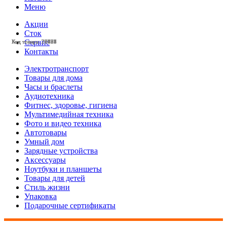
Меню
Акции
Сток
Сервис
Код товара: 28428
Код товара: 28425
Код товара: 28424
Код товара: 28377
Код товара: 28375
Код товара: 28132
Код товара: 28131
Код товара: 27803
Код товара: 27799
Код товара: 27798
Код товара: 27633
Код товара: 27632
Контакты
Электротранспорт
Товары для дома
Часы и браслеты
Аудиотехника
Фитнес, здоровье, гигиена
Мультимедийная техника
Фото и видео техника
Автотовары
Умный дом
Зарядные устройства
Аксессуары
Ноутбуки и планшеты
Товары для детей
Стиль жизни
Упаковка
Подарочные сертификаты