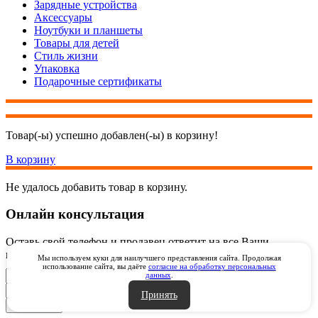
Зарядные устройства
Аксессуары
Ноутбуки и планшеты
Товары для детей
Стиль жизни
Упаковка
Подарочные сертификаты
Товар(-ы) успешно добавлен(-ы) в корзину!
В корзину
Не удалось добавить товар в корзину.
Онлайн консультация
Оставь свой телефон и продавец ответит на все Ваши
вопросы онлайн через видеозвонок через WhatsApp
Мы используем куки для наилучшего представления сайта. Продолжая
использование сайта, вы даёте
согласие на обработку персональных
данных
.
Принять
Закрыть