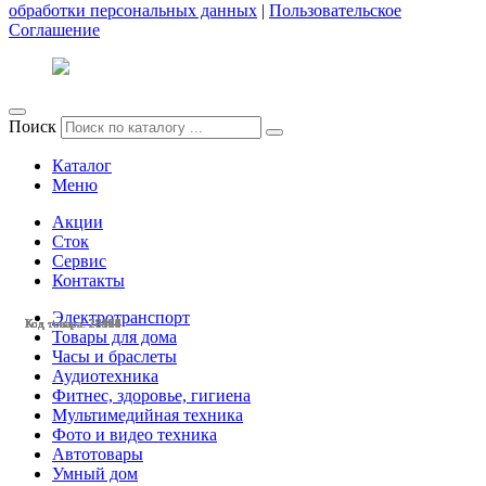
обработки персональных данных
|
Пользовательское
Соглашение
Поиск
Каталог
Меню
Акции
Сток
Сервис
Контакты
Электротранспорт
Код товара: 28527
Код товара: 28386
Код товара: 28164
Код товара: 28141
Код товара: 27461
Код товара: 28528
Код товара: 28490
Код товара: 28483
Код товара: 28473
Код товара: 28470
Код товара: 28404
Код товара: 28384
Товары для дома
Часы и браслеты
Аудиотехника
Фитнес, здоровье, гигиена
Мультимедийная техника
Фото и видео техника
Автотовары
Умный дом