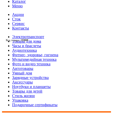
Каталог
Меню
Акции
Сток
Сервис
Контакты
Электротранспорт
Код товара: 28528
Код товара: 28527
Код товара: 28386
Код товара: 28164
Код товара: 28141
Код товара: 27461
Код товара: 27460
Код товара: 28490
Код товара: 28483
Код товара: 28473
Код товара: 28470
Код товара: 28384
Товары для дома
Часы и браслеты
Аудиотехника
Фитнес, здоровье, гигиена
Мультимедийная техника
Фото и видео техника
Автотовары
Умный дом
Зарядные устройства
Аксессуары
Ноутбуки и планшеты
Товары для детей
Стиль жизни
Упаковка
Подарочные сертификаты