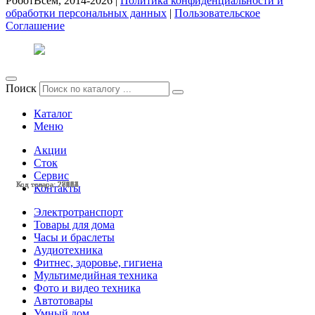
РоботВсем, 2014-2026 |
Политика конфиденциальности и
обработки персональных данных
|
Пользовательское
Соглашение
Поиск
Каталог
Меню
Акции
Сток
Сервис
Код товара: 28438
Код товара: 28113
Код товара: 27964
Код товара: 27963
Код товара: 27584
Код товара: 27504
Код товара: 27251
Код товара: 27112
Код товара: 27037
Код товара: 27031
Код товара: 28221
Код товара: 28184
Контакты
Электротранспорт
Товары для дома
Часы и браслеты
Аудиотехника
Фитнес, здоровье, гигиена
Мультимедийная техника
Фото и видео техника
Автотовары
Умный дом