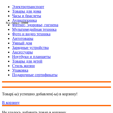
Электротранспорт
Товары для дома
Часы и браслеты
Аудиотехника
Код товара: 25243
Код товара: 22224
Код товара: 28504
Код товара: 28559
Код товара: 28247
Код товара: 28031
Код товара: 27983
Код товара: 27604
Код товара: 27568
Код товара: 27313
Код товара: 27139
Код товара: 25304
Фитнес, здоровье, гигиена
Мультимедийная техника
Фото и видео техника
Автотовары
Умный дом
Зарядные устройства
Аксессуары
Ноутбуки и планшеты
Товары для детей
Стиль жизни
Упаковка
Подарочные сертификаты
Товар(-ы) успешно добавлен(-ы) в корзину!
В корзину
Не удалось добавить товар в корзину.