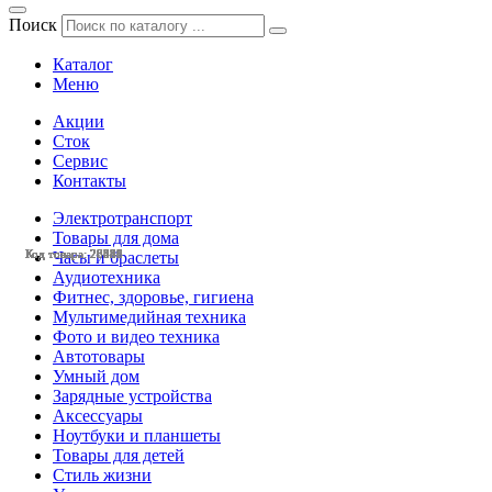
Поиск
Каталог
Меню
Акции
Сток
Сервис
Контакты
Электротранспорт
Товары для дома
Код товара: 28556
Код товара: 28546
Код товара: 28545
Код товара: 28542
Код товара: 28541
Код товара: 28488
Код товара: 27091
Код товара: 26426
Код товара: 26425
Код товара: 26283
Код товара: 25235
Код товара: 25222
Часы и браслеты
Аудиотехника
Фитнес, здоровье, гигиена
Мультимедийная техника
Фото и видео техника
Автотовары
Умный дом
Зарядные устройства
Аксессуары
Ноутбуки и планшеты
Товары для детей
Стиль жизни