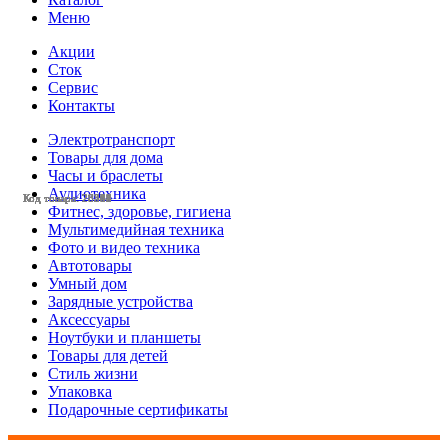
Меню
Акции
Сток
Сервис
Контакты
Электротранспорт
Товары для дома
Часы и браслеты
Аудиотехника
Код товара: 28581
Код товара: 28554
Код товара: 28553
Код товара: 28419
Код товара: 28395
Код товара: 28342
Код товара: 28341
Код товара: 28332
Код товара: 28269
Код товара: 28268
Код товара: 28246
Код товара: 28242
Фитнес, здоровье, гигиена
Мультимедийная техника
Фото и видео техника
Автотовары
Умный дом
Зарядные устройства
Аксессуары
Ноутбуки и планшеты
Товары для детей
Стиль жизни
Упаковка
Подарочные сертификаты