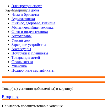
Электротранспорт
Товары для дома
Код товара: 28581
Код товара: 28554
Код товара: 28553
Код товара: 28419
Код товара: 28395
Код товара: 28342
Код товара: 28341
Код товара: 28332
Код товара: 28269
Код товара: 28268
Код товара: 28246
Код товара: 28242
Часы и браслеты
Аудиотехника
Фитнес, здоровье, гигиена
Мультимедийная техника
Фото и видео техника
Автотовары
Умный дом
Зарядные устройства
Аксессуары
Ноутбуки и планшеты
Товары для детей
Стиль жизни
Упаковка
Подарочные сертификаты
Товар(-ы) успешно добавлен(-ы) в корзину!
В корзину
Не удалось добавить товар в корзину.