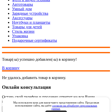
Автотовары
Умный дом
Зарядные устройства
Аксессуары
Ноутбуки и планшеты
Товары для детей
Стиль жизни
Упаковка
Подарочные сертификаты
Товар(-ы) успешно добавлен(-ы) в корзину!
В корзину
Не удалось добавить товар в корзину.
Онлайн консультация
Оставь свой телефон и продавец ответит на все Ваши
вопросы онлайн через видеозвонок через WhatsApp
Мы используем куки для наилучшего представления сайта. Продолжая
использование сайта, вы даёте
согласие на обработку персональных
данных
.