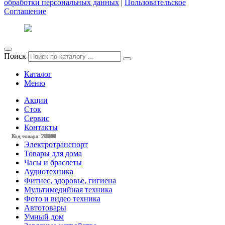
обработки персональных данных
|
Пользовательское
Соглашение
Поиск
Каталог
Меню
Акции
Сток
Сервис
Контакты
Код товара: 28548
Код товара: 28518
Код товара: 28517
Код товара: 28340
Код товара: 28253
Код товара: 28251
Код товара: 28249
Код товара: 28243
Код товара: 28061
Код товара: 27734
Код товара: 27663
Код товара: 27140
Электротранспорт
Товары для дома
Часы и браслеты
Аудиотехника
Фитнес, здоровье, гигиена
Мультимедийная техника
Фото и видео техника
Автотовары
Умный дом