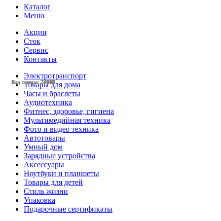
Каталог
Меню
Акции
Сток
Сервис
Контакты
Электротранспорт
Код товара: 28548
Код товара: 28518
Код товара: 28517
Код товара: 28340
Код товара: 28253
Код товара: 28251
Код товара: 28249
Код товара: 28243
Код товара: 28061
Код товара: 27663
Код товара: 27140
Код товара: 27138
Товары для дома
Часы и браслеты
Аудиотехника
Фитнес, здоровье, гигиена
Мультимедийная техника
Фото и видео техника
Автотовары
Умный дом
Зарядные устройства
Аксессуары
Ноутбуки и планшеты
Товары для детей
Стиль жизни
Упаковка
Подарочные сертификаты