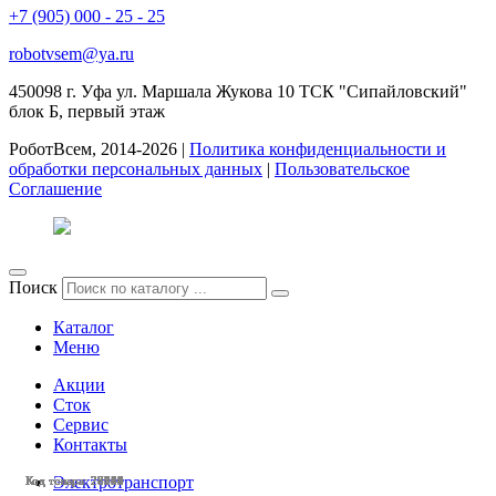
+7 (905) 000 - 25 - 25
robotvsem@ya.ru
450098
г. Уфа
ул. Маршала Жукова 10 ТСК "Сипайловский"
блок Б, первый этаж
РоботВсем, 2014-2026 |
Политика конфиденциальности и
обработки персональных данных
|
Пользовательское
Соглашение
Поиск
Каталог
Меню
Акции
Сток
Сервис
Контакты
Электротранспорт
Код товара: 28548
Код товара: 28518
Код товара: 28517
Код товара: 28340
Код товара: 28251
Код товара: 28249
Код товара: 28243
Код товара: 28061
Код товара: 27734
Код товара: 27663
Код товара: 27140
Код товара: 27138