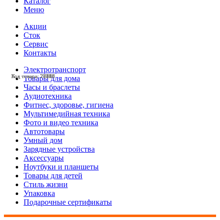
Каталог
Меню
Акции
Сток
Сервис
Контакты
Электротранспорт
Код товара: 28119
Код товара: 28535
Код товара: 28456
Код товара: 28448
Код товара: 28258
Код товара: 28138
Код товара: 28118
Код товара: 27828
Код товара: 27826
Код товара: 27706
Код товара: 27593
Код товара: 27588
Товары для дома
Часы и браслеты
Аудиотехника
Фитнес, здоровье, гигиена
Мультимедийная техника
Фото и видео техника
Автотовары
Умный дом
Зарядные устройства
Аксессуары
Ноутбуки и планшеты
Товары для детей
Стиль жизни
Упаковка
Подарочные сертификаты