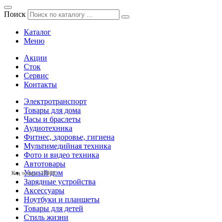
Поиск
Каталог
Меню
Акции
Сток
Сервис
Контакты
Электротранспорт
Товары для дома
Часы и браслеты
Аудиотехника
Фитнес, здоровье, гигиена
Мультимедийная техника
Фото и видео техника
Автотовары
Умный дом
Код товара: 22666
Код товара: 24164
Код товара: 22700
Код товара: 22493
Зарядные устройства
Аксессуары
Ноутбуки и планшеты
Товары для детей
Стиль жизни