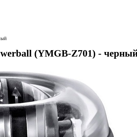
ный
werball (YMGB-Z701) - черны