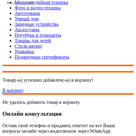
Мультимедийная техника
Код товара: 25872
Код товара: 27868
Код товара: 27669
Код товара: 27445
Код товара: 27444
Код товара: 27001
Фото и видео техника
Автотовары
Умный дом
Зарядные устройства
Аксессуары
Ноутбуки и планшеты
Товары для детей
Стиль жизни
Упаковка
Подарочные сертификаты
Товар(-ы) успешно добавлен(-ы) в корзину!
В корзину
Не удалось добавить товар в корзину.
Онлайн консультация
Оставь свой телефон и продавец ответит на все Ваши
вопросы онлайн через видеозвонок через WhatsApp