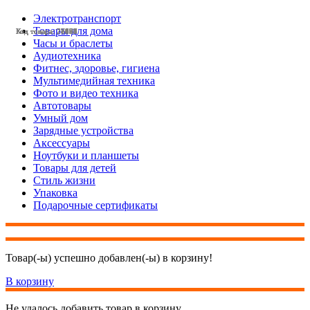
Электротранспорт
Товары для дома
Код товара: 27855
Код товара: 28191
Код товара: 28182
Код товара: 28173
Код товара: 28124
Код товара: 28001
Код товара: 27944
Код товара: 27854
Код товара: 27827
Код товара: 27825
Код товара: 27699
Код товара: 27698
Часы и браслеты
Аудиотехника
Фитнес, здоровье, гигиена
Мультимедийная техника
Фото и видео техника
Автотовары
Умный дом
Зарядные устройства
Аксессуары
Ноутбуки и планшеты
Товары для детей
Стиль жизни
Упаковка
Подарочные сертификаты
Товар(-ы) успешно добавлен(-ы) в корзину!
В корзину
Не удалось добавить товар в корзину.