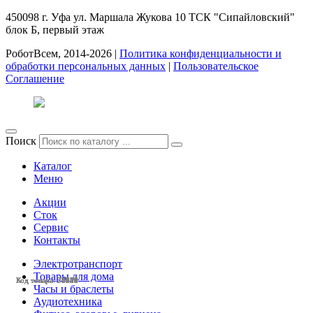
450098
г. Уфа
ул. Маршала Жукова 10 ТСК "Сипайловский"
блок Б, первый этаж
РоботВсем, 2014-2026 |
Политика конфиденциальности и
обработки персональных данных
|
Пользовательское
Соглашение
Поиск
Каталог
Меню
Акции
Сток
Сервис
Контакты
Электротранспорт
Товары для дома
Код товара: 27656
Код товара: 28522
Код товара: 28510
Код товара: 27950
Код товара: 27880
Код товара: 27411
Код товара: 25851
Код товара: 24525
Код товара: 23134
Код товара: 28433
Код товара: 28401
Код товара: 28130
Часы и браслеты
Аудиотехника