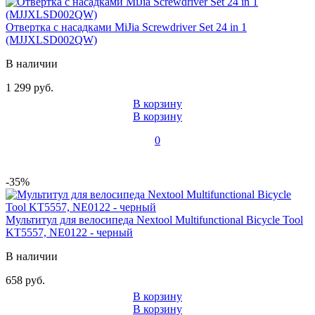
Отвертка с насадками MiJia Screwdriver Set 24 in 1
(MJJXLSD002QW)
В наличии
1 299 руб.
В корзину
В корзину
0
-35%
Мультитул для велосипеда Nextool Multifunctional Bicycle Tool
KT5557, NE0122 - черный
В наличии
658 руб.
В корзину
В корзину