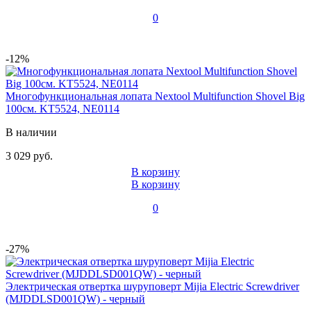
0
-12%
Многофункциональная лопата Nextool Multifunction Shovel Big
100см. KT5524, NE0114
В наличии
3 029 руб.
В корзину
В корзину
0
-27%
Электрическая отвертка шуруповерт Mijia Electric Screwdriver
(MJDDLSD001QW) - черный