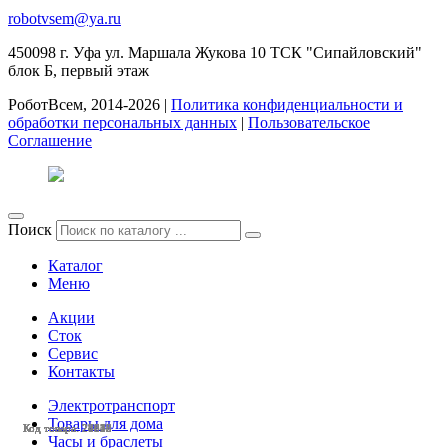
robotvsem@ya.ru
450098
г. Уфа
ул. Маршала Жукова 10 ТСК "Сипайловский"
блок Б, первый этаж
РоботВсем, 2014-2026 |
Политика конфиденциальности и
обработки персональных данных
|
Пользовательское
Соглашение
Поиск
Каталог
Меню
Акции
Сток
Сервис
Контакты
Электротранспорт
Товары для дома
Код товара: 28040
Код товара: 27615
Код товара: 24663
Код товара: 24528
Код товара: 28529
Код товара: 28228
Код товара: 28142
Код товара: 27832
Код товара: 27612
Код товара: 26512
Часы и браслеты