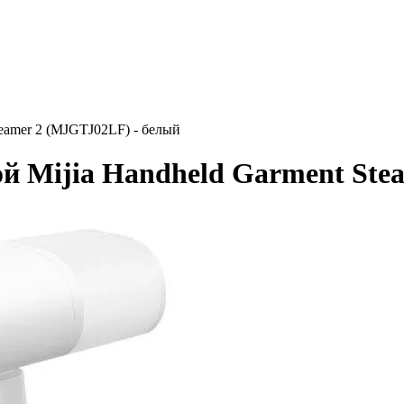
eamer 2 (MJGTJ02LF) - белый
й Mijia Handheld Garment Ste