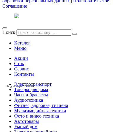
обработки персональных данных
|
Пользовательское
Соглашение
Поиск
Каталог
Меню
Акции
Сток
Сервис
Контакты
Электротранспорт
Код товара: 23582
Код товара: 26580
Код товара: 26579
Код товара: 28493
Код товара: 28457
Код товара: 28100
Код товара: 28092
Код товара: 28006
Товары для дома
Часы и браслеты
Аудиотехника
Фитнес, здоровье, гигиена
Мультимедийная техника
Фото и видео техника
Автотовары
Умный дом
Зарядные устройства