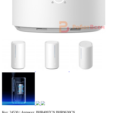
Код: 24530 | Артикул: BHR4097CN BHR9630CN