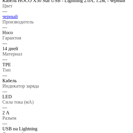
Кабель HOCO X30 Star USB - Lightning 2.0А, 1.2м, - черный
Цвет
—
черный
Производитель
—
Hoco
Гарантия
—
14 дней
Материал
—
TPE
Тип
—
Кабель
Индикатор заряда
—
LED
Сила тока (мА)
—
2 А
Разъем
—
USB на Lightning