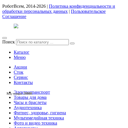
РоботВсем, 2014-2026 |
Политика конфиденциальности и
обработки персональных данных
|
Пользовательское
Соглашение
Поиск
Каталог
Меню
Акции
Сток
Сервис
Контакты
Электротранспорт
Код товара: 28497
Код товара: 28430
Код товара: 27785
Код товара: 27783
Код товара: 27607
Код товара: 27281
Код товара: 27146
Код товара: 26769
Код товара: 24614
Код товара: 23593
Код товара: 28455
Код товара: 28454
Товары для дома
Часы и браслеты
Аудиотехника
Фитнес, здоровье, гигиена
Мультимедийная техника
Фото и видео техника