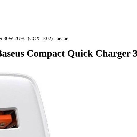
ger 30W 2U+C (CCXJ-E02) - белое
Baseus Compact Quick Charger