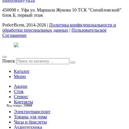
robotvsem@ya.ru
450098
г. Уфа
ул. Маршала Жукова 10 ТСК "Сипайловский"
блок Б, первый этаж
РоботВсем, 2014-2026 |
Политика конфиденциальности и
обработки персональных данных
|
Пользовательское
Соглашение
Поиск
Каталог
Меню
Акции
Сток
Сервис
Контакты
Код товара: 28438
Код товара: 28113
Код товара: 27964
Код товара: 27963
Код товара: 27584
Код товара: 27504
Код товара: 27251
Код товара: 27112
Код товара: 27037
Код товара: 26658
Код товара: 28221
Код товара: 28184
Электротранспорт
Товары для дома
Часы и браслеты
Аудиотехника