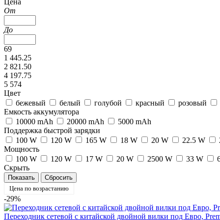
Цена
От
До
69
1 445.25
2 821.50
4 197.75
5 574
Цвет
бежевый
белый
голубой
красный
розовый
Емкость аккумулятора
10000 mAh
20000 mAh
5000 mAh
Поддержка быстрой зарядки
100 W
120 W
165 W
18 W
20 W
22.5 W
Мощность
100 W
120 W
17 W
20 W
2500 W
33 W
Скрыть
Цена по возрастанию
-29%
Переходник сетевой с китайской двойной вилки под Евро, Pre