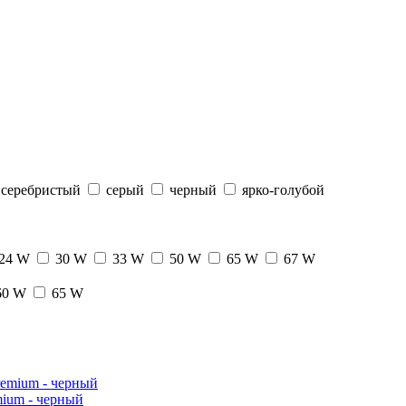
серебристый
серый
черный
ярко-голубой
24 W
30 W
33 W
50 W
65 W
67 W
60 W
65 W
mium - черный