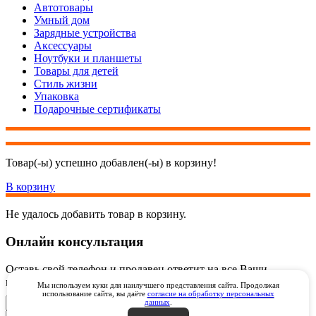
Автотовары
Умный дом
Зарядные устройства
Аксессуары
Ноутбуки и планшеты
Товары для детей
Стиль жизни
Упаковка
Подарочные сертификаты
Товар(-ы) успешно добавлен(-ы) в корзину!
В корзину
Не удалось добавить товар в корзину.
Онлайн консультация
Оставь свой телефон и продавец ответит на все Ваши
вопросы онлайн через видеозвонок через WhatsApp
Мы используем куки для наилучшего представления сайта. Продолжая
использование сайта, вы даёте
согласие на обработку персональных
данных
.