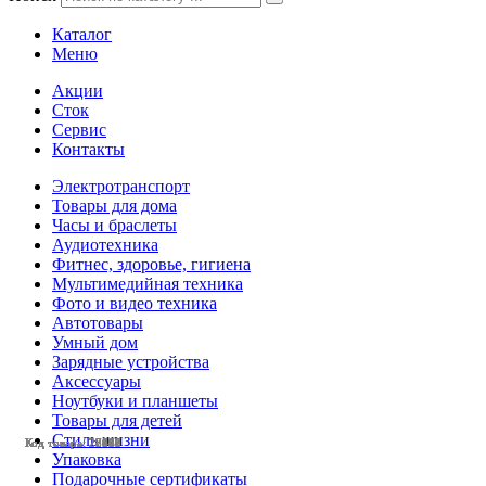
Каталог
Меню
Акции
Сток
Сервис
Контакты
Электротранспорт
Товары для дома
Часы и браслеты
Аудиотехника
Фитнес, здоровье, гигиена
Мультимедийная техника
Фото и видео техника
Автотовары
Умный дом
Зарядные устройства
Аксессуары
Ноутбуки и планшеты
Товары для детей
Стиль жизни
Код товара: 28197
Код товара: 28099
Код товара: 27470
Код товара: 22463
Код товара: 28509
Код товара: 28538
Код товара: 28441
Код товара: 27671
Код товара: 27670
Код товара: 27915
Код товара: 28093
Код товара: 28117
Код товара: 28143
Упаковка
Подарочные сертификаты