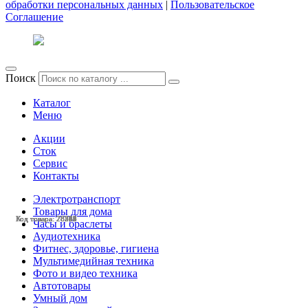
обработки персональных данных
|
Пользовательское
Соглашение
Поиск
Каталог
Меню
Акции
Сток
Сервис
Контакты
Электротранспорт
Товары для дома
Код товара: 28581
Код товара: 28554
Код товара: 28553
Код товара: 28419
Код товара: 28395
Код товара: 28342
Код товара: 28341
Код товара: 28332
Код товара: 28269
Код товара: 28268
Код товара: 28246
Код товара: 28242
Часы и браслеты
Аудиотехника
Фитнес, здоровье, гигиена
Мультимедийная техника
Фото и видео техника
Автотовары
Умный дом