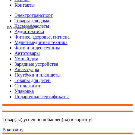
Контакты
Электротранспорт
Товары для дома
Часы и браслеты
Код товара: 28472
Код товара: 28478
Код товара: 28471
Код товара: 28458
Код товара: 28358
Код товара: 28357
Код товара: 28356
Код товара: 28350
Код товара: 27566
Код товара: 27565
Код товара: 27550
Код товара: 27516
Аудиотехника
Фитнес, здоровье, гигиена
Мультимедийная техника
Фото и видео техника
Автотовары
Умный дом
Зарядные устройства
Аксессуары
Ноутбуки и планшеты
Товары для детей
Стиль жизни
Упаковка
Подарочные сертификаты
Товар(-ы) успешно добавлен(-ы) в корзину!
В корзину