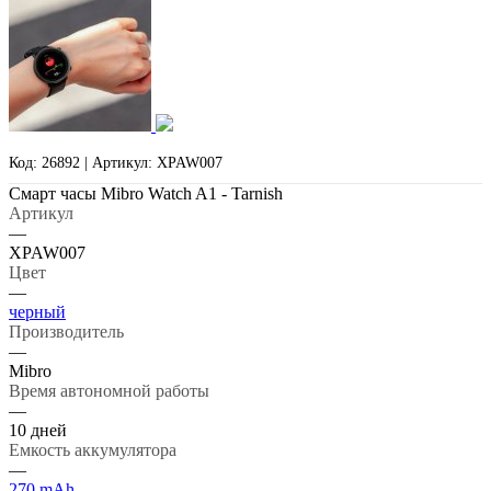
Код: 26892 | Артикул: XPAW007
Смарт часы Mibro Watch A1 - Tarnish
Артикул
—
XPAW007
Цвет
—
черный
Производитель
—
Mibro
Время автономной работы
—
10 дней
Емкость аккумулятора
—
270 mAh