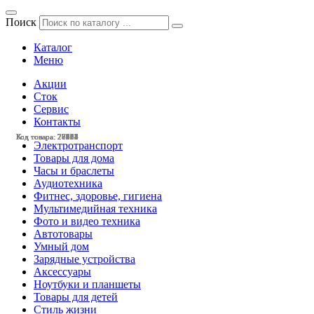
Поиск
Каталог
Меню
Акции
Сток
Сервис
Контакты
Код товара: 28438
Код товара: 28113
Код товара: 27964
Код товара: 27963
Код товара: 27584
Код товара: 27504
Код товара: 27251
Код товара: 27112
Код товара: 27037
Код товара: 27031
Код товара: 26658
Код товара: 28221
Электротранспорт
Товары для дома
Часы и браслеты
Аудиотехника
Фитнес, здоровье, гигиена
Мультимедийная техника
Фото и видео техника
Автотовары
Умный дом
Зарядные устройства
Аксессуары
Ноутбуки и планшеты
Товары для детей
Стиль жизни