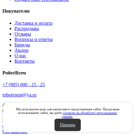
Покупателю
Доставка и оплата
Распродажа
Отзывы
Вопросы и ответы
Бренды
Акции
О нас
Контакты
РоботВсем
+7 (905) 000 - 25 - 25
robotvsem@ya.ru
450098
г. Уфа
ул. Маршала Жукова 10 ТСК "Сипайловский"
Мы используем куки для наилучшего представления сайта. Продолжая
блок Б, первый этаж
использование сайта, вы даёте
согласие на обработку персональных
данных
.
РоботВсем, 2014-2026 |
Политика конфиденциальности и
Принять
обработки персональных данных
|
Пользовательское
Соглашение