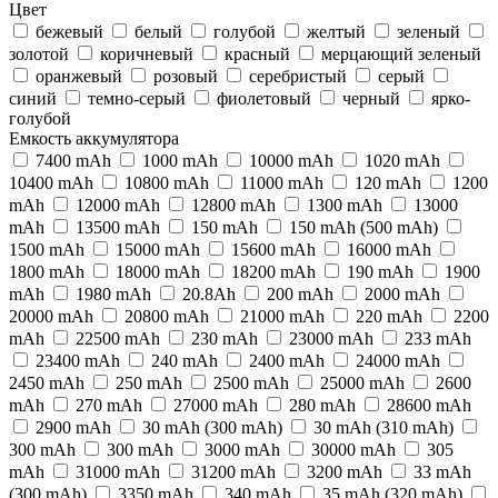
Цвет
бежевый
белый
голубой
желтый
зеленый
золотой
коричневый
красный
мерцающий зеленый
оранжевый
розовый
серебристый
серый
синий
темно-серый
фиолетовый
черный
ярко-
голубой
Емкость аккумулятора
7400 mAh
1000 mAh
10000 mAh
1020 mAh
10400 mAh
10800 mAh
11000 mAh
120 mAh
1200
mAh
12000 mAh
12800 mAh
1300 mAh
13000
mAh
13500 mAh
150 mAh
150 mAh (500 mAh)
1500 mAh
15000 mAh
15600 mAh
16000 mAh
1800 mAh
18000 mAh
18200 mAh
190 mAh
1900
mAh
1980 mAh
20.8Ah
200 mAh
2000 mAh
20000 mAh
20800 mAh
21000 mAh
220 mAh
2200
mAh
22500 mAh
230 mAh
23000 mAh
233 mAh
23400 mAh
240 mAh
2400 mAh
24000 mAh
2450 mAh
250 mAh
2500 mAh
25000 mAh
2600
mAh
270 mAh
27000 mAh
280 mAh
28600 mAh
2900 mAh
30 mAh (300 mAh)
30 mAh (310 mAh)
300 mAh
300 mАh
3000 mAh
30000 mAh
305
mAh
31000 mAh
31200 mAh
3200 mAh
33 mAh
(300 mAh)
3350 mAh
340 mAh
35 mAh (320 mAh)