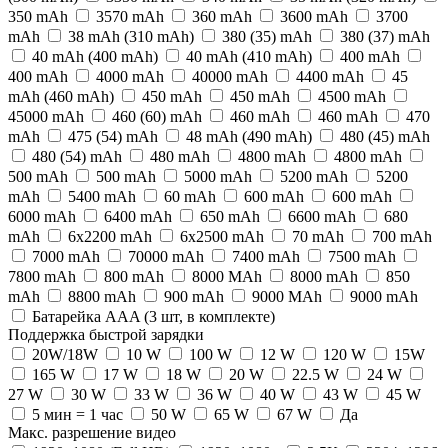
350 mAh
3570 mAh
360 mAh
3600 mAh
3700
mAh
38 mAh (310 mAh)
380 (35) mАh
380 (37) mАh
40 mAh (400 mAh)
40 mAh (410 mAh)
400 mAh
400 mАh
4000 mAh
40000 mAh
4400 mAh
45
mAh (460 mAh)
450 mAh
450 mАh
4500 mAh
45000 mAh
460 (60) mАh
460 mAh
460 mАh
470
mAh
475 (54) mАh
48 mAh (490 mAh)
480 (45) mАh
480 (54) mАh
480 mАh
4800 mAh
4800 mАh
500 mAh
500 mАh
5000 mAh
5200 mAh
5200
mAh
5400 mAh
60 mAh
600 mAh
600 mАh
6000 mAh
6400 mAh
650 mAh
6600 mAh
680
mAh
6x2200 mAh
6x2500 mAh
70 mAh
700 mAh
7000 mAh
70000 mAh
7400 mAh
7500 mAh
7800 mAh
800 mAh
8000 MAh
8000 mAh
850
mAh
8800 mAh
900 mАh
9000 MAh
9000 mAh
Батарейка AAA (3 шт, в комплекте)
Поддержка быстрой зарядки
20W/18W
10 W
100 W
12 W
120 W
15W
165 W
17 W
18 W
20 W
22.5 W
24 W
27 W
30 W
33 W
36 W
40 W
43 W
45 W
5 мин = 1 час
50 W
65 W
67 W
Да
Макс. разрешение видео