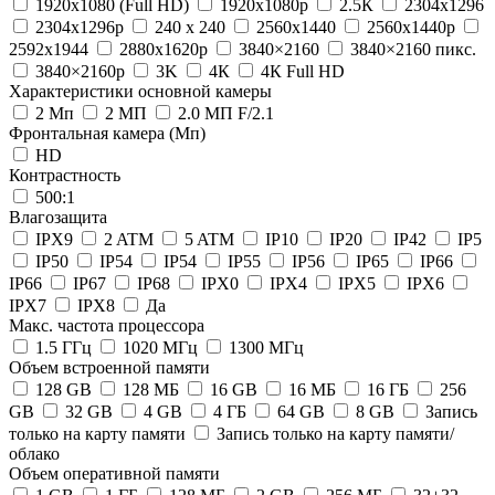
1920x1080 (Full HD)
1920x1080p
2.5К
2304x1296
2304x1296p
240 х 240
2560x1440
2560x1440p
2592x1944
2880х1620p
3840×2160
3840×2160 пикс.
3840×2160р
3K
4К
4К Full HD
Характеристики основной камеры
2 Мп
2 МП
2.0 МП F/2.1
Фронтальная камера (Мп)
HD
Контрастность
500:1
Влагозащита
IPX9
2 ATM
5 ATM
IP10
IP20
IP42
IP5
IP50
IP54
IP54
IP55
IP56
IP65
IP66
IP66
IP67
IP68
IPX0
IPX4
IPX5
IPX6
IPX7
IPX8
Да
Макс. частота процессора
1.5 ГГц
1020 МГц
1300 МГц
Объем встроенной памяти
128 GB
128 МБ
16 GB
16 MБ
16 ГБ
256
GB
32 GB
4 GB
4 ГБ
64 GB
8 GB
Запись
только на карту памяти
Запись только на карту памяти/
облако
Объем оперативной памяти