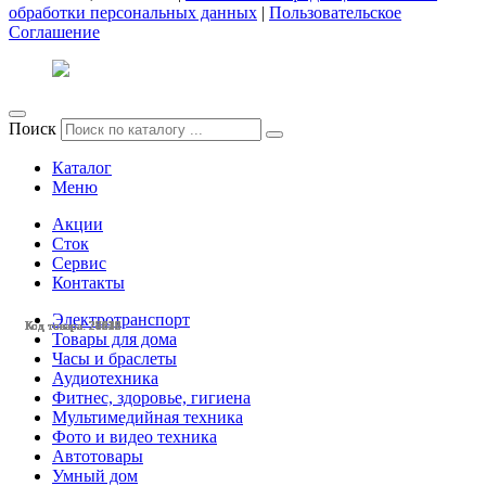
обработки персональных данных
|
Пользовательское
Соглашение
Поиск
Каталог
Меню
Акции
Сток
Сервис
Контакты
Электротранспорт
Код товара: 28040
Код товара: 27615
Код товара: 27611
Код товара: 24528
Код товара: 28529
Код товара: 28228
Код товара: 28142
Код товара: 27832
Код товара: 27612
Код товара: 26512
Товары для дома
Часы и браслеты
Аудиотехника
Фитнес, здоровье, гигиена
Мультимедийная техника
Фото и видео техника
Автотовары
Умный дом